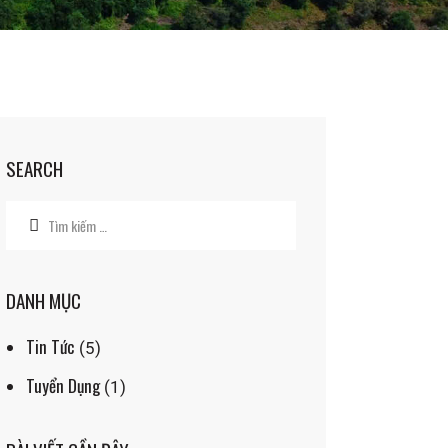
LIÊN HỆ
SEARCH
DANH MỤC
Tin Tức
(5)
Tuyển Dụng
(1)