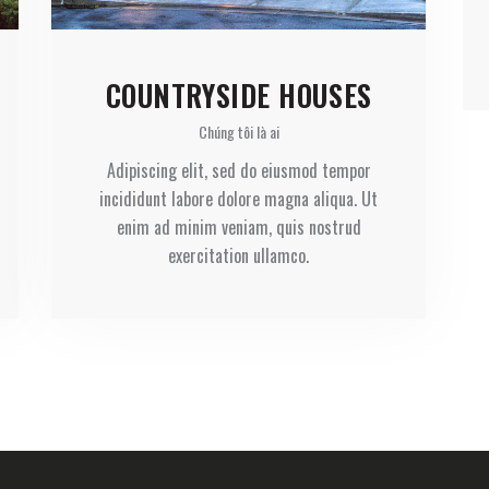
COUNTRYSIDE HOUSES
Chúng tôi là ai
Adipiscing elit, sed do eiusmod tempor
incididunt labore dolore magna aliqua. Ut
enim ad minim veniam, quis nostrud
exercitation ullamco.