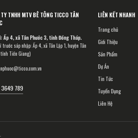
 TY TNHH MTV BÊ TÔNG TICCO TÂN
LIÊN KẾT NHANH
C
Trang chủ
ỉ: Ấp 4, xã Tân Phước 3, tỉnh Đồng Tháp.
Giới Thiệu
ỉ trước sáp nhập: Ấp 4, xã Tân Lập 1, huyện Tân
tỉnh Tiền Giang)
Sản Phẩm
Dự Án
anphuoc@ticco.com.vn
Tin Tức
 3649 789
Tuyển Dụng
Liên Hệ
.