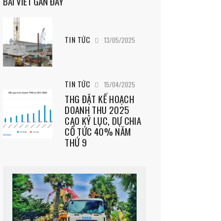
BÀI VIẾT GẦN ĐÂY
TIN TỨC
13/05/2025
TIN TỨC
15/04/2025
THG ĐẶT KẾ HOẠCH
DOANH THU 2025
CAO KỶ LỤC, DỰ CHIA
CỔ TỨC 40% NĂM
THỨ 9