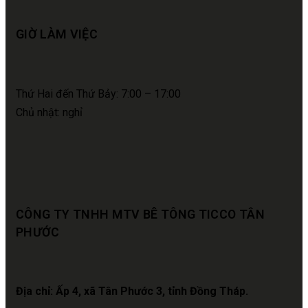
GIỜ LÀM VIỆC
Thứ Hai đến Thứ Bảy: 7:00 – 17:00
Chủ nhật: nghỉ
CÔNG TY TNHH MTV BÊ TÔNG TICCO TÂN
PHƯỚC
Địa chỉ: Ấp 4, xã Tân Phước 3, tỉnh Đồng Tháp.