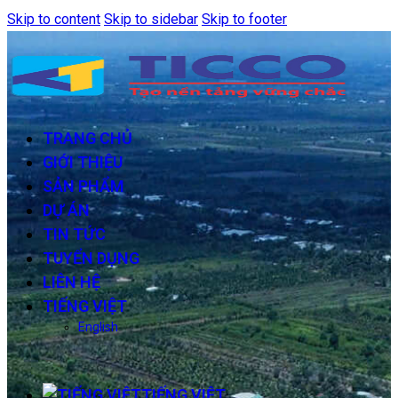
Skip to content
Skip to sidebar
Skip to footer
TRANG CHỦ
GIỚI THIỆU
SẢN PHẨM
DỰ ÁN
TIN TỨC
TUYỂN DỤNG
LIÊN HỆ
TIẾNG VIỆT
English
TIẾNG VIỆT