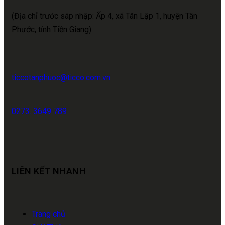
(Địa chỉ trước sáp nhập: Ấp 4, xã Tân Lập 1, huyện Tân
Phước, tỉnh Tiền Giang)
ticcotanphuoc@ticco.com.vn
0273. 3649 789
LIÊN KẾT NHANH
Trang chủ