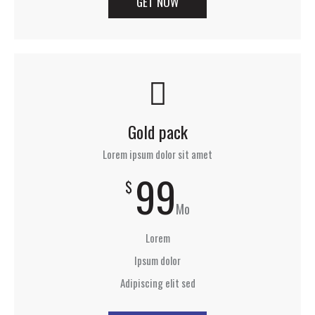
GET NOW
Gold pack
Lorem ipsum dolor sit amet
99
$
Mo
Lorem
Ipsum dolor
Adipiscing elit sed