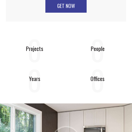
GET NOW
0
0
Projects
People
0
0
Years
Offices