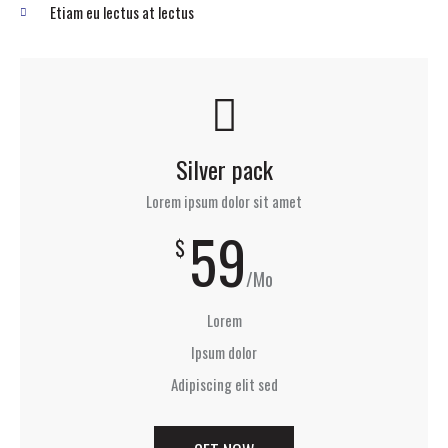
Etiam eu lectus at lectus
Silver pack
Lorem ipsum dolor sit amet
59
$
/Mo
Lorem
Ipsum dolor
Adipiscing elit sed