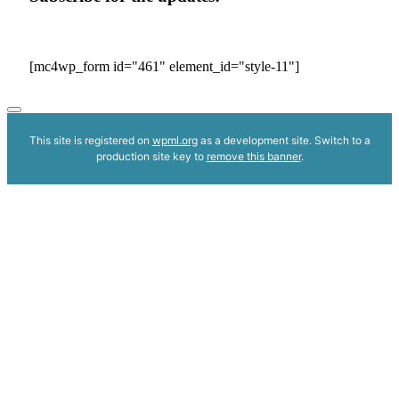
[mc4wp_form id="461" element_id="style-11"]
This site is registered on
wpml.org
as a development site. Switch to a
production site key to
remove this banner
.