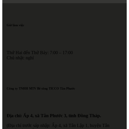
Giờ làm việc
Thứ Hai đến Thứ Bảy: 7:00 – 17:00
Chủ nhật: nghỉ
Công ty TNHH MTV Bê tông TICCO Tân Phước
Địa chỉ: Ấp 4, xã Tân Phước 3, tỉnh Đồng Tháp.
(Địa chỉ trước sáp nhập: Ấp 4, xã Tân Lập 1, huyện Tân