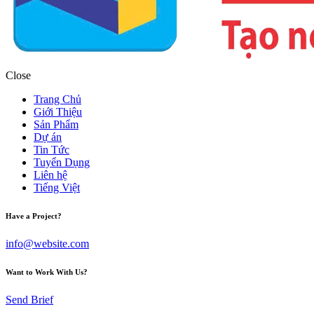
Close
Trang Chủ
Giới Thiệu
Sản Phẩm
Dự án
Tin Tức
Tuyển Dụng
Liên hệ
Tiếng Việt
Have a Project?
info@website.com
Want to Work With Us?
Send Brief