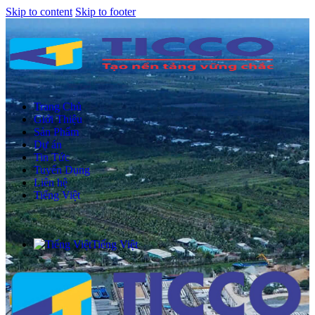
Skip to content
Skip to footer
Trang Chủ
Giới Thiệu
Sản Phẩm
Dự án
Tin Tức
Tuyển Dụng
Liên hệ
Tiếng Việt
Tiếng Việt