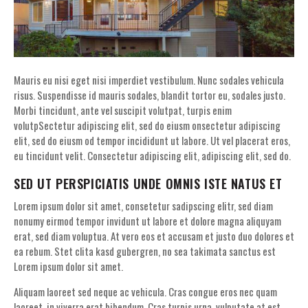
Mauris eu nisi eget nisi imperdiet vestibulum. Nunc sodales vehicula
risus. Suspendisse id mauris sodales, blandit tortor eu, sodales justo.
Morbi tincidunt, ante vel suscipit volutpat, turpis enim
volutpSectetur adipiscing elit, sed do eiusm onsectetur adipiscing
elit, sed do eiusm od tempor incididunt ut labore. Ut vel placerat eros,
eu tincidunt velit. Consectetur adipiscing elit, adipiscing elit, sed do.
SED UT PERSPICIATIS UNDE OMNIS ISTE NATUS ET
Lorem ipsum dolor sit amet, consetetur sadipscing elitr, sed diam
nonumy eirmod tempor invidunt ut labore et dolore magna aliquyam
erat, sed diam voluptua. At vero eos et accusam et justo duo dolores et
ea rebum. Stet clita kasd gubergren, no sea takimata sanctus est
Lorem ipsum dolor sit amet.
Aliquam laoreet sed neque ac vehicula. Cras congue eros nec quam
laoreet, in viverra erat bibendum. Cras turpis urna, vulputate at est